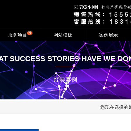
N
服务项目
网站模板
案例展示
PROMITION
WEBSITE
NETWORK
T SUCCESS STORIES HAVE WE DO
智能云推广
电脑网站
金泉网推广
平台优化服务
手机网站
智能云推广
S-ENGINE
WEB SITE
响应式网站
经典案例
全域网站
模板网站
APPLETS
PROMOTION
小程序
定制网站
竞价推广
SOFTWARE
您现在选择的
OTHER SERVICES
定制开发
微信朋友圈广告
小程序