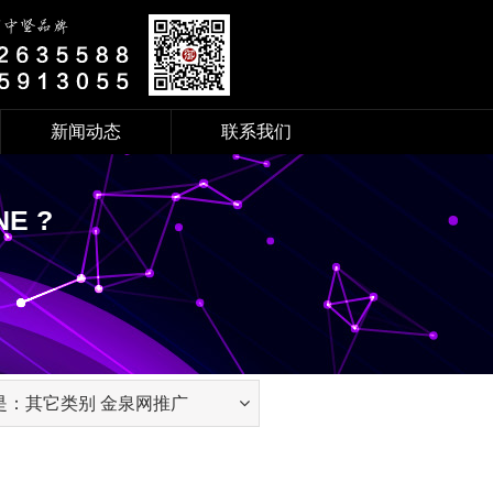
新闻动态
联系我们
NEWS
CONTACT
NE ?
通知公告
联系方式
御极动态
加入我们
KNOWLEDGE
PAY
SEO知识
付款账号
经验技巧
ACTIVITY
是：其它类别 金泉网推广
御极大讲堂
御极公益