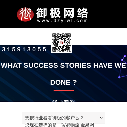
N
关
服
网
案
新
联
公
司
于
务
站
例
闻
系
A
P
P
S
P
O
W
A
N
W
S
N
K
A
C
P
公
企
公
发
智
平
全
竞
微
电
手
响
小
金
智
模
定
定
小
通
御
S
经
御
御
联
加
付
B
O
R
-
R
T
E
P
E
E
O
E
N
C
O
A
首
我
项
模
展
动
我
司
业
司
展
能
台
域
价
信
脑
机
应
程
泉
能
板
制
制
程
知
极
E
验
极
极
系
入
款
O
R
O
E
O
H
B
P
T
B
F
W
O
T
N
Y
WHAT SUCCESS STORIES HAVE WE
简
文
实
历
云
优
网
推
朋
网
网
式
序
网
云
网
网
开
序
公
动
O
技
大
公
方
我
账
页
们
目
板
示
态
们
U
T
M
N
M
E
S
L
W
S
T
S
W
I
T
介
化
景
程
推
化
站
广
友
站
站
网
推
推
站
站
发
告
态
知
巧
讲
益
式
们
号
T
R
I
G
O
R
I
E
O
I
W
L
V
A
DONE ?
广
服
圈
站
广
广
识
堂
A
T
I
T
S
T
T
R
T
A
E
I
C
务
广
I
I
N
I
E
E
S
K
E
R
D
T
T
告
T
O
E
O
R
E
G
Y
经典案例
N
N
V
E
I
想按行业看看御极的客户么？
C
您现在选择的是：贸易物流 金泉网