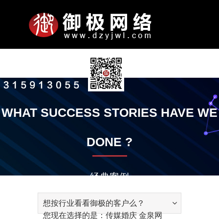
N
关
服
网
案
新
联
公
司
于
务
站
例
闻
系
A
P
P
S
P
O
W
A
N
W
S
N
K
A
C
P
公
企
公
发
智
平
全
竞
微
电
手
响
小
金
智
模
定
定
小
通
御
S
经
御
御
联
加
付
B
O
R
-
R
T
E
P
E
E
O
E
N
C
O
A
首
我
项
模
展
动
我
司
业
司
展
能
台
域
价
信
脑
机
应
程
泉
能
板
制
制
程
知
极
E
验
极
极
系
入
款
O
R
O
E
O
H
B
P
T
B
F
W
O
T
N
Y
WHAT SUCCESS STORIES HAVE WE
简
文
实
历
云
优
网
推
朋
网
网
式
序
网
云
网
网
开
序
公
动
O
技
大
公
方
我
账
页
们
目
板
示
态
们
U
T
M
N
M
E
S
L
W
S
T
S
W
I
T
介
化
景
程
推
化
站
广
友
站
站
网
推
推
站
站
发
告
态
知
巧
讲
益
式
们
号
T
R
I
G
O
R
I
E
O
I
W
L
V
A
DONE ?
广
服
圈
站
广
广
识
堂
A
T
I
T
S
T
T
R
T
A
E
I
C
务
广
I
I
N
I
E
E
S
K
E
R
D
T
T
告
T
O
E
O
R
E
G
Y
经典案例
N
N
V
E
I
想按行业看看御极的客户么？
C
您现在选择的是：传媒婚庆 金泉网