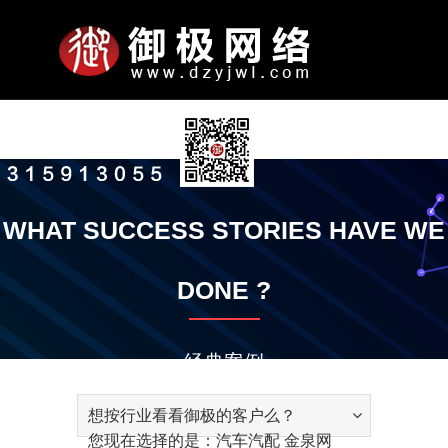
N
关
服
网
案
新
联
公
司
于
务
站
例
闻
系
A
P
P
S
P
O
W
A
N
W
S
N
K
A
C
P
公
企
公
发
智
平
全
竞
微
电
手
响
小
金
智
模
定
定
小
通
御
S
经
御
御
联
加
付
B
O
R
-
R
T
E
P
E
E
O
E
N
C
O
A
首
我
项
模
展
动
我
司
业
司
展
能
台
域
价
信
脑
机
应
程
泉
能
板
制
制
程
知
极
E
验
极
极
系
入
款
O
R
O
E
O
H
B
P
T
B
F
W
O
T
N
Y
WHAT SUCCESS STORIES HAVE WE
简
文
实
历
云
优
网
推
朋
网
网
式
序
网
云
网
网
开
序
公
动
O
技
大
公
方
我
账
页
们
目
板
示
态
们
U
T
M
N
M
E
S
L
W
S
T
S
W
I
T
介
化
景
程
推
化
站
广
友
站
站
网
推
推
站
站
发
告
态
知
巧
讲
益
式
们
号
T
R
I
G
O
R
I
E
O
I
W
L
V
A
DONE ?
广
服
圈
站
广
广
识
堂
A
T
I
T
S
T
T
R
T
A
E
I
C
务
广
I
I
N
I
E
E
S
K
E
R
D
T
T
告
T
O
E
O
R
E
G
Y
经典案例
N
N
V
E
I
想按行业看看御极的客户么？
C
您现在选择的是：汽车汽配 金泉网