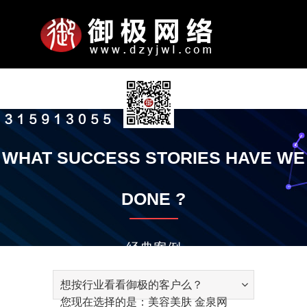
N
关
服
网
案
新
联
公
司
于
务
站
例
闻
系
A
P
P
S
P
O
W
A
N
W
S
N
K
A
C
P
公
企
公
发
智
平
全
竞
微
电
手
响
小
金
智
模
定
定
小
通
御
S
经
御
御
联
加
付
B
O
R
-
R
T
E
P
E
E
O
E
N
C
O
A
首
我
项
模
展
动
我
司
业
司
展
能
台
域
价
信
脑
机
应
程
泉
能
板
制
制
程
知
极
E
验
极
极
系
入
款
O
R
O
E
O
H
B
P
T
B
F
W
O
T
N
Y
WHAT SUCCESS STORIES HAVE WE
简
文
实
历
云
优
网
推
朋
网
网
式
序
网
云
网
网
开
序
公
动
O
技
大
公
方
我
账
页
们
目
板
示
态
们
U
T
M
N
M
E
S
L
W
S
T
S
W
I
T
介
化
景
程
推
化
站
广
友
站
站
网
推
推
站
站
发
告
态
知
巧
讲
益
式
们
号
T
R
I
G
O
R
I
E
O
I
W
L
V
A
DONE ?
广
服
圈
站
广
广
识
堂
A
T
I
T
S
T
T
R
T
A
E
I
C
务
广
I
I
N
I
E
E
S
K
E
R
D
T
T
告
T
O
E
O
R
E
G
Y
经典案例
N
N
V
E
I
想按行业看看御极的客户么？
C
您现在选择的是：美容美肤 金泉网