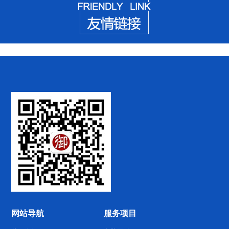
网站导航
服务项目