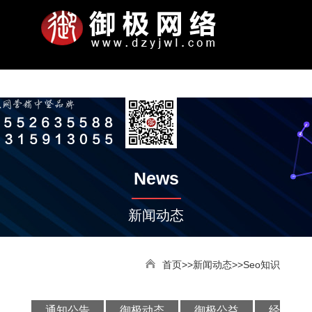
N
关
服
网
案
新
联
公
司
于
务
站
例
闻
系
ABOUT
PORTRAIT
PROMITION
S-
PROMOTION
OTHER
WEBSITE
APPLETS
NETWORK
WEB
SOFTWARE
NEWS
KNOWLEDGE
ACTIVITY
CONTACT
PAY
公
企
公
发
智
平
全
竞
微
电
手
响
小
金
智
模
定
定
小
通
御
SEO
经
御
御
联
加
付
ENGINE
SERVICES
SITE
首
我
项
模
展
动
我
司
业
司
展
能
台
域
价
信
脑
机
应
程
泉
能
板
制
制
程
知
极
知
验
极
极
系
入
款
简
文
实
历
云
优
网
推
朋
网
网
式
序
网
云
网
网
开
序
公
动
识
技
大
公
方
我
账
页
们
目
板
示
态
们
News
介
化
景
程
推
化
站
广
友
站
站
网
推
推
站
站
发
告
态
巧
讲
益
式
们
号
广
服
圈
站
广
广
堂
新闻动态
务
广
告
首页
>>
新闻动态
>>Seo知识
通知公告
御极动态
御极公益
经