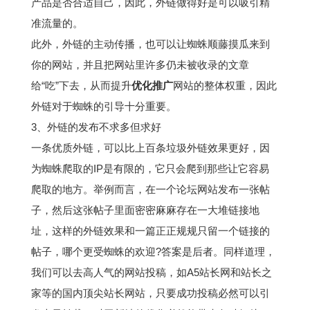
产品是否合适自己，因此，外链做得好是可以吸引精
准流量的。
此外，外链的主动传播，也可以让蜘蛛顺藤摸瓜来到
你的网站，并且把网站里许多仍未被收录的文章
给“吃”下去，从而提升
优化推广
网站的整体权重，因此
外链对于蜘蛛的引导十分重要。
3、外链的发布不求多但求好
一条优质外链，可以比上百条垃圾外链效果更好，因
为蜘蛛爬取的IP是有限的，它只会爬到那些让它容易
爬取的地方。举例而言，在一个论坛网站发布一张帖
子，然后这张帖子里面密密麻麻存在一大堆链接地
址，这样的外链效果和一篇正正规规只留一个链接的
帖子，哪个更受蜘蛛的欢迎?答案是后者。同样道理，
我们可以去高人气的网站投稿，如A5站长网和站长之
家等的国内顶尖站长网站，只要成功投稿必然可以引