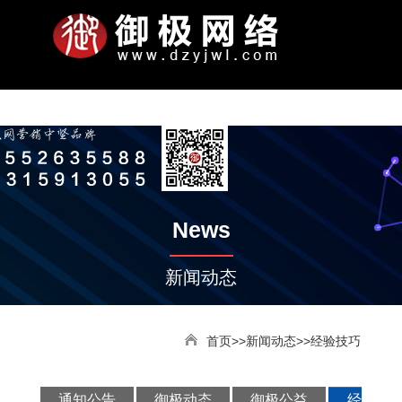
N
关
服
网
案
新
联
公
司
于
务
站
例
闻
系
ABOUT
PORTRAIT
PROMITION
S-
PROMOTION
OTHER
WEBSITE
APPLETS
NETWORK
WEB
SOFTWARE
NEWS
KNOWLEDGE
ACTIVITY
CONTACT
PAY
公
企
公
发
智
平
全
竞
微
电
手
响
小
金
智
模
定
定
小
通
御
SEO
经
御
御
联
加
付
ENGINE
SERVICES
SITE
首
我
项
模
展
动
我
司
业
司
展
能
台
域
价
信
脑
机
应
程
泉
能
板
制
制
程
知
极
知
验
极
极
系
入
款
简
文
实
历
云
优
网
推
朋
网
网
式
序
网
云
网
网
开
序
公
动
识
技
大
公
方
我
账
页
们
目
板
示
态
们
News
介
化
景
程
推
化
站
广
友
站
站
网
推
推
站
站
发
告
态
巧
讲
益
式
们
号
广
服
圈
站
广
广
堂
新闻动态
务
广
告
首页
>>
新闻动态
>>经验技巧
通知公告
御极动态
御极公益
经