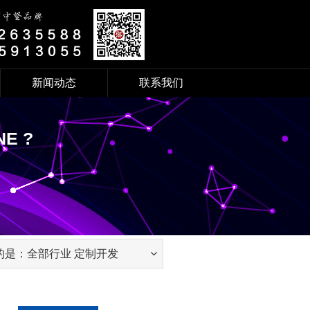
新闻动态
联系我们
NEWS
CONTACT
NE ?
通知公告
联系方式
御极动态
加入我们
KNOWLEDGE
PAY
SEO知识
付款账号
经验技巧
ACTIVITY
的是：全部行业 定制开发
御极大讲堂
御极公益