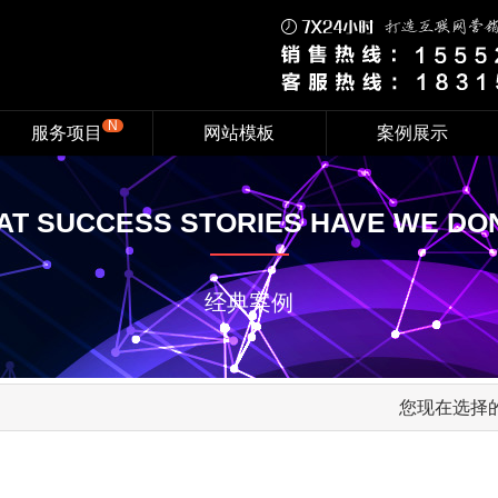
N
服务项目
网站模板
案例展示
PROMITION
WEBSITE
NETWORK
T SUCCESS STORIES HAVE WE DO
智能云推广
电脑网站
金泉网推广
平台优化服务
手机网站
智能云推广
S-ENGINE
WEB SITE
响应式网站
经典案例
全域网站
模板网站
APPLETS
PROMOTION
小程序
定制网站
竞价推广
SOFTWARE
您现在选择
OTHER SERVICES
定制开发
微信朋友圈广告
小程序