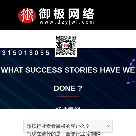
N
关
服
网
案
新
联
公
司
于
务
站
例
闻
系
A
P
P
S
P
O
W
A
N
W
S
N
K
A
C
P
公
企
公
发
智
平
全
竞
微
电
手
响
小
金
智
模
定
定
小
通
御
S
经
御
御
联
加
付
B
O
R
-
R
T
E
P
E
E
O
E
N
C
O
A
首
我
项
模
展
动
我
司
业
司
展
能
台
域
价
信
脑
机
应
程
泉
能
板
制
制
程
知
极
E
验
极
极
系
入
款
O
R
O
E
O
H
B
P
T
B
F
W
O
T
N
Y
WHAT SUCCESS STORIES HAVE WE
简
文
实
历
云
优
网
推
朋
网
网
式
序
网
云
网
网
开
序
公
动
O
技
大
公
方
我
账
页
们
目
板
示
态
们
U
T
M
N
M
E
S
L
W
S
T
S
W
I
T
介
化
景
程
推
化
站
广
友
站
站
网
推
推
站
站
发
告
态
知
巧
讲
益
式
们
号
T
R
I
G
O
R
I
E
O
I
W
L
V
A
DONE ?
广
服
圈
站
广
广
识
堂
A
T
I
T
S
T
T
R
T
A
E
I
C
务
广
I
I
N
I
E
E
S
K
E
R
D
T
T
告
T
O
E
O
R
E
G
Y
经典案例
N
N
V
E
I
想按行业看看御极的客户么？
C
您现在选择的是：全部行业 定制网